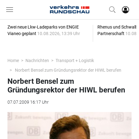
Zwei neue Lkw-Ladeparks von ENGIE
Rhenus und Schwalbe
Vianeo geplant
10.08.2026, 13:39 Uhr
Partnerschaft
10.08.
Home
Nachrichten
Transport + Logistik
Norbert Bensel zum Gründungsrektor der HIWL berufen
Norbert Bensel zum
Gründungsrektor der HIWL berufen
07.07.2009 16:17 Uhr