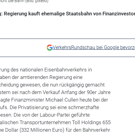
ht die Bahn (Bild: pixelio)
: Regierung kauft ehemalige Staatsbahn von Finanzinvesto
VerkehrsRundschau bei Google bevor
ierung des nationalen Eisenbahnverkehrs in
aben der amtierenden Regierung eine
cheidung gewesen, die nun rückgängig gemacht
stem sei nach dem Verkauf Anfang der 90er Jahre
sagte Finanzminister Michael Cullen heute bei der
fs. Die Privatisierung sei eine schmerzhafte
esen. Die von der Labour-Partei geführte
ralischen Transportunternehmen Toll Holdings 655
e Dollar (332 Millionen Euro) für den Bahnverkehr