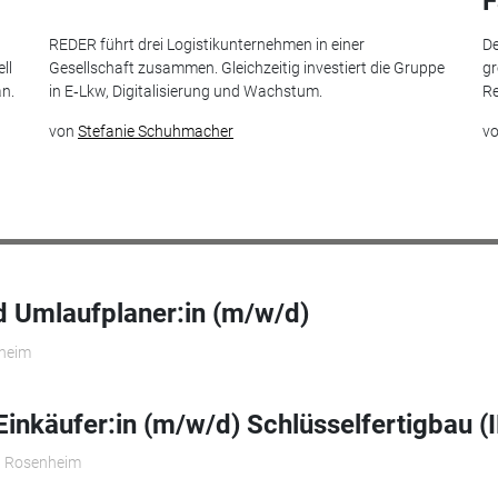
F
t
REDER führt drei Logistikunternehmen in einer
De
ll
Gesellschaft zusammen. Gleichzeitig investiert die Gruppe
gr
an.
in E‑Lkw, Digitalisierung und Wachstum.
Re
von
Stefanie Schuhmacher
v
 Umlaufplaner:in (m/w/d)
theim
Einkäufer:in (m/w/d) Schlüsselfertigbau (
 Rosenheim