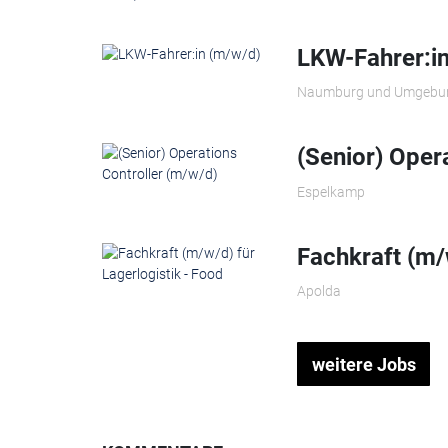
LKW-Fahrer:i
Naumburg und Umgebu
(Senior) Oper
Espelkamp
Fachkraft (m/
Apolda
weitere Jobs