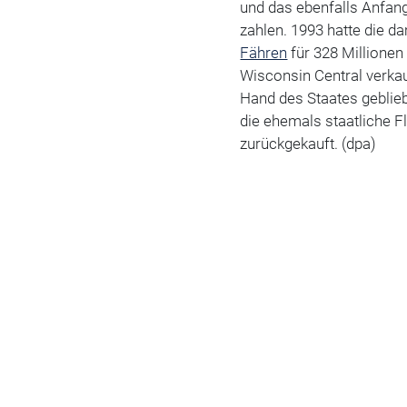
und das ebenfalls Anfang
zahlen. 1993 hatte die d
Fähren
für 328 Millione
Wisconsin Central verkau
Hand des Staates geblieb
die ehemals staatliche F
zurückgekauft. (dpa)