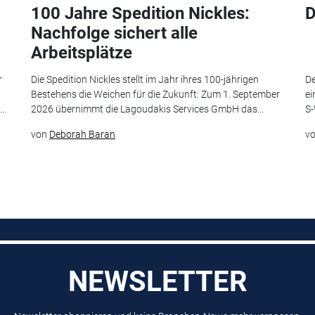
100 Jahre Spedition Nickles:
D
Nachfolge sichert alle
Arbeitsplätze
r
Die Spedition Nickles stellt im Jahr ihres 100-jährigen
De
Bestehens die Weichen für die Zukunft: Zum 1. September
ei
..
2026 übernimmt die Lagoudakis Services GmbH das...
S-
von
Deborah Baran
v
NEWSLETTER