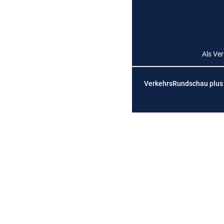
Als Ve
VerkehrsRundschau plus is