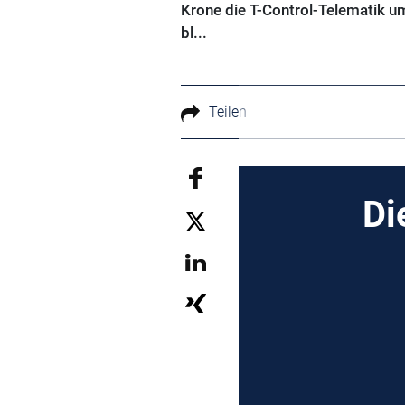
Krone die T-Control-Telematik u
bl...
Teilen
Di