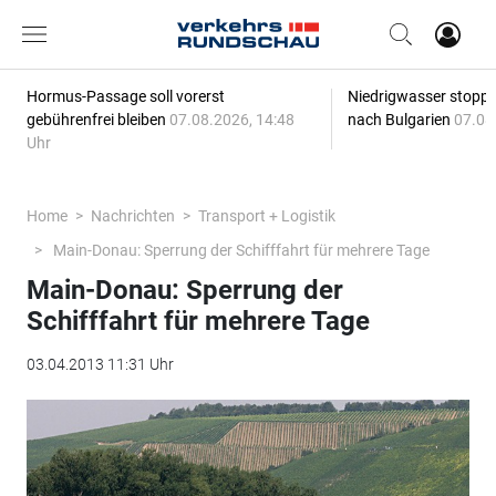
Hormus-Passage soll vorerst
Niedrigwasser stoppt
gebührenfrei bleiben
07.08.2026, 14:48
nach Bulgarien
07.08
Uhr
Home
Nachrichten
Transport + Logistik
Main-Donau: Sperrung der Schifffahrt für mehrere Tage
Main-Donau: Sperrung der
Schifffahrt für mehrere Tage
03.04.2013 11:31 Uhr