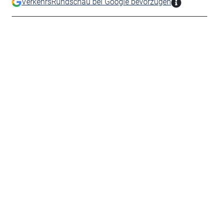
VerkehrsRundschau bei Google bevorzugen