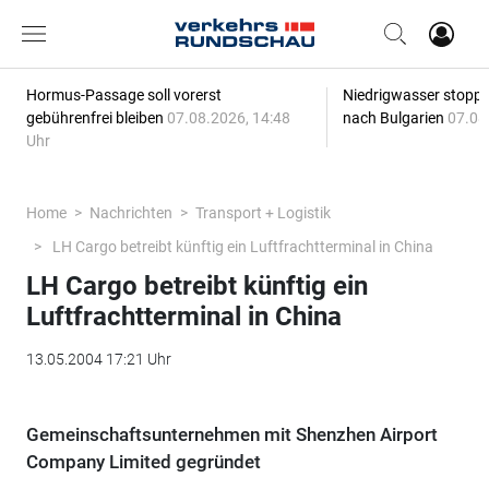
Hormus-Passage soll vorerst
Niedrigwasser stoppt
gebührenfrei bleiben
07.08.2026, 14:48
nach Bulgarien
07.08
Uhr
Home
Nachrichten
Transport + Logistik
LH Cargo betreibt künftig ein Luftfrachtterminal in China
LH Cargo betreibt künftig ein
Luftfrachtterminal in China
13.05.2004 17:21 Uhr
Gemeinschaftsunternehmen mit Shenzhen Airport
Company Limited gegründet