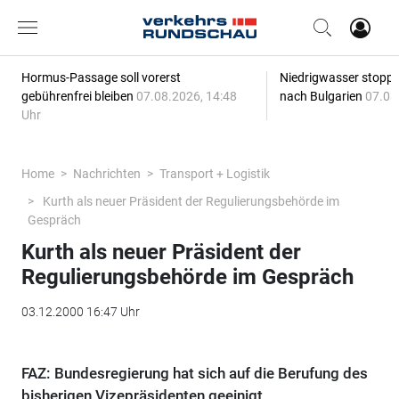
Hormus-Passage soll vorerst
Niedrigwasser stoppt
gebührenfrei bleiben
07.08.2026, 14:48
nach Bulgarien
07.08
Uhr
Home
Nachrichten
Transport + Logistik
Kurth als neuer Präsident der Regulierungsbehörde im
Gespräch
Kurth als neuer Präsident der
Regulierungsbehörde im Gespräch
03.12.2000 16:47 Uhr
FAZ: Bundesregierung hat sich auf die Berufung des
bisherigen Vizepräsidenten geeinigt