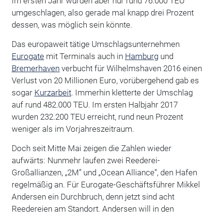
Im ersten Jahr wurden aber nur rund 76.000 TEU
umgeschlagen, also gerade mal knapp drei Prozent
dessen, was möglich sein könnte.
Das europaweit tätige Umschlagsunternehmen
Eurogate
mit Terminals auch in
Hamburg
und
Bremerhaven
verbucht für Wilhelmshaven 2016 einen
Verlust von 20 Millionen Euro, vorübergehend gab es
sogar
Kurzarbeit
. Immerhin kletterte der Umschlag
auf rund 482.000 TEU. Im ersten Halbjahr 2017
wurden 232.200 TEU erreicht, rund neun Prozent
weniger als im Vorjahreszeitraum.
Doch seit Mitte Mai zeigen die Zahlen wieder
aufwärts: Nunmehr laufen zwei Reederei-
Großallianzen, „2M” und „Ocean Alliance”, den Hafen
regelmäßig an. Für Eurogate-Geschäftsführer Mikkel
Andersen ein Durchbruch, denn jetzt sind acht
Reedereien am Standort. Andersen will in den