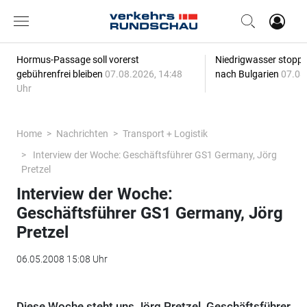
Hormus-Passage soll vorerst
Niedrigwasser stoppt
gebührenfrei bleiben
07.08.2026, 14:48
nach Bulgarien
07.08
Uhr
Home
Nachrichten
Transport + Logistik
Interview der Woche: Geschäftsführer GS1 Germany, Jörg
Pretzel
Interview der Woche:
Geschäftsführer GS1 Germany, Jörg
Pretzel
06.05.2008 15:08 Uhr
Diese Woche steht uns Jörg Pretzel, Geschäftsführer