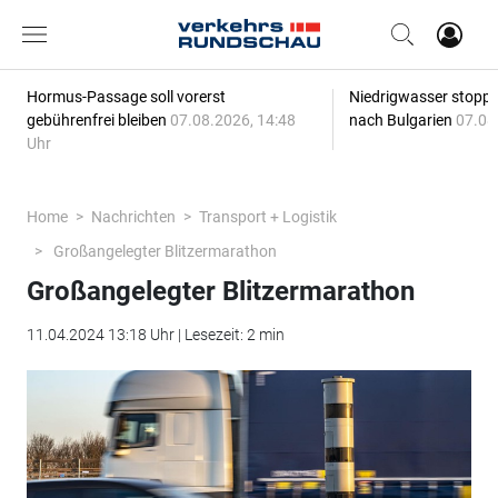
Hormus-Passage soll vorerst
Niedrigwasser stoppt
gebührenfrei bleiben
07.08.2026, 14:48
nach Bulgarien
07.08
Uhr
Home
Nachrichten
Transport + Logistik
Großangelegter Blitzermarathon
Großangelegter Blitzermarathon
11.04.2024 13:18 Uhr | Lesezeit: 2 min