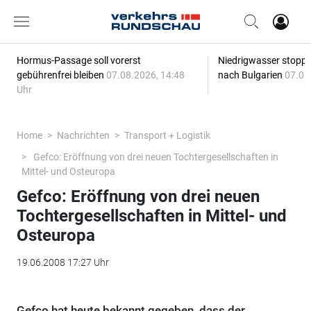
Hormus-Passage soll vorerst
Niedrigwasser stoppt
gebührenfrei bleiben
07.08.2026, 14:48
nach Bulgarien
07.08
Uhr
Home
Nachrichten
Transport + Logistik
Gefco: Eröffnung von drei neuen Tochtergesellschaften in
Mittel- und Osteuropa
Gefco: Eröffnung von drei neuen
Tochtergesellschaften in Mittel- und
Osteuropa
19.06.2008 17:27 Uhr
Gefco hat heute bekannt gegeben, dass der