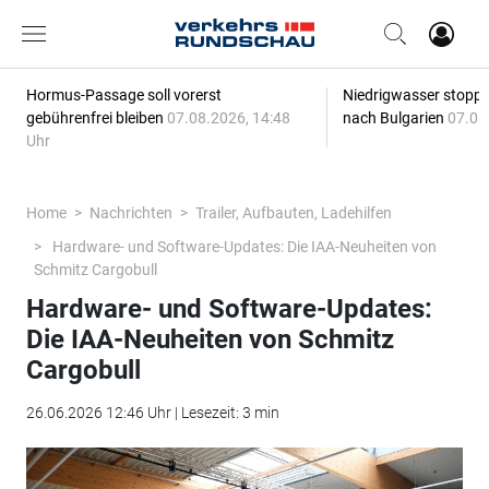
Hormus-Passage soll vorerst
Niedrigwasser stoppt
gebührenfrei bleiben
07.08.2026, 14:48
nach Bulgarien
07.08
Uhr
Home
Nachrichten
Trailer, Aufbauten, Ladehilfen
Hardware- und Software-Updates: Die IAA-Neuheiten von
Schmitz Cargobull
Hardware- und Software-Updates:
Die IAA-Neuheiten von Schmitz
Cargobull
26.06.2026 12:46 Uhr | Lesezeit: 3 min