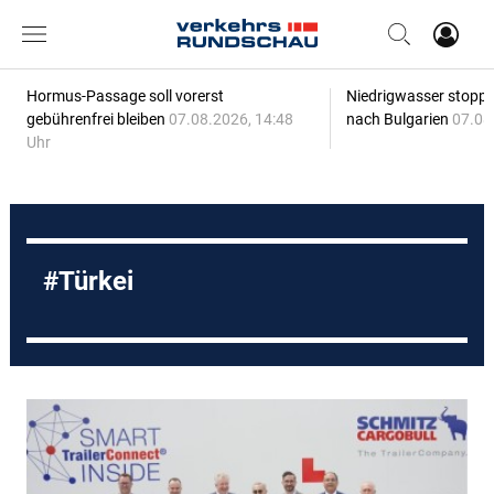
Hormus-Passage soll vorerst
Niedrigwasser stoppt
gebührenfrei bleiben
07.08.2026, 14:48
nach Bulgarien
07.08
Uhr
Türkei