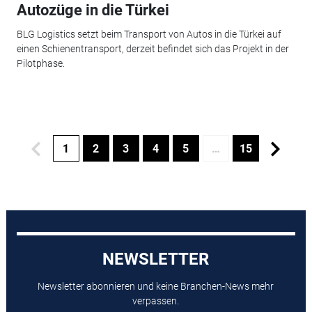
Autozüge in die Türkei
BLG Logistics setzt beim Transport von Autos in die Türkei auf
einen Schienentransport, derzeit befindet sich das Projekt in der
Pilotphase.
1
2
3
4
5
…
15
NEWSLETTER
Newsletter abonnieren und keine Branchen-News mehr
verpassen.