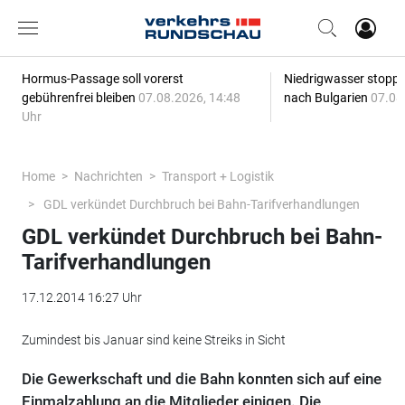
Hormus-Passage soll vorerst
Niedrigwasser stoppt
gebührenfrei bleiben
07.08.2026, 14:48
nach Bulgarien
07.08
Uhr
Home
Nachrichten
Transport + Logistik
GDL verkündet Durchbruch bei Bahn-Tarifverhandlungen
GDL verkündet Durchbruch bei Bahn-
Tarifverhandlungen
17.12.2014 16:27 Uhr
Zumindest bis Januar sind keine Streiks in Sicht
Die Gewerkschaft und die Bahn konnten sich auf eine
Einmalzahlung an die Mitglieder einigen. Die