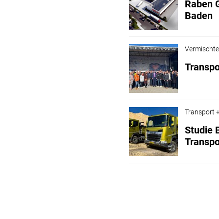
Raben G
Baden
Vermischt
Transpo
Transport +
Studie 
Transp