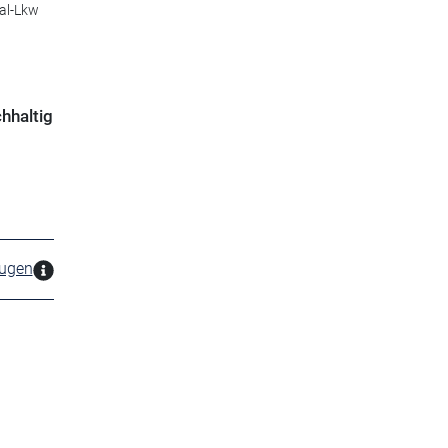
ial-Lkw
hhaltig
zugen