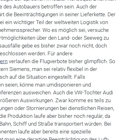
e des Autobauers betroffen sein. Auch der
t die Beeinträchtigungen in seiner Lieferkette. Der
i ein wichtiger Teil der weltweiten Logistik von
ernehmenssprecher. Wo es möglich sei, versuche
ortmöglichkeiten über den Land- oder Seeweg zu
sausfälle gebe es bisher zwar noch nicht, doch
geschlossen werden. Für andere
ern
verlaufen die Flugverbote bisher glimpflich. So
rn Siemens, man sei relativ flexibel in der
ch auf die Situation eingestellt. Falls
en seien, könne man umdisponieren und
nferenzen ausweichen. Auch die VW-Tochter Audi
 größeren Auswirkungen. Zwar komme es teils zu
gen oder Stornierungen bei dienstlichen Reisen,
die Produktion laufe aber bisher noch regulär, da
Bahn, Schiff und Straße transportiert würden. Bei
nenten laufe aber bereits eine spezielle
 man eine derartige Beeinträchtigung des Luft-