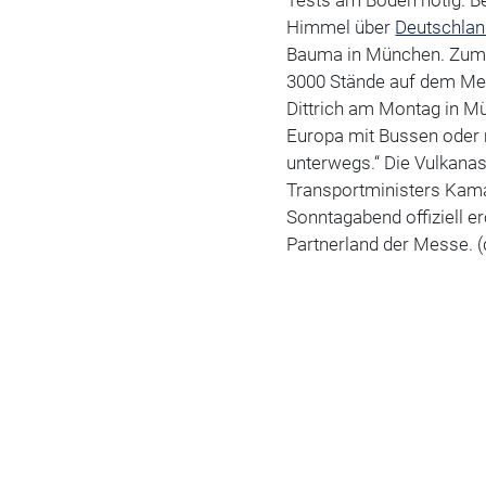
Tests am Boden nötig. B
Himmel über
Deutschla
Bauma in München. Zum S
3000 Stände auf dem Me
Dittrich am Montag in Mü
Europa mit Bussen oder 
unterwegs.“ Die Vulkanas
Transportministers Kama
Sonntagabend offiziell e
Partnerland der Messe. (