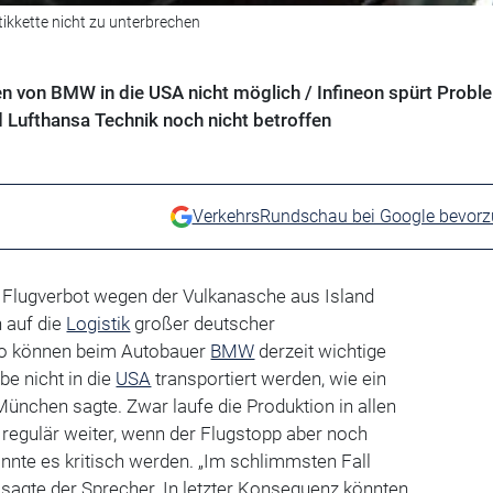
ikkette nicht zu unterbrechen
 von BMW in die USA nicht möglich / Infineon spürt Proble
d Lufthansa Technik noch nicht betroffen
VerkehrsRundschau bei Google bevor
s Flugverbot wegen der Vulkanasche aus Island
 auf die
Logistik
großer deutscher
So können beim Autobauer
BMW
derzeit wichtige
e nicht in die
USA
transportiert werden, wie ein
ünchen sagte. Zwar laufe die Produktion in allen
gulär weiter, wenn der Flugstopp aber noch
nnte es kritisch werden. „Im schlimmsten Fall
, sagte der Sprecher. In letzter Konsequenz könnten