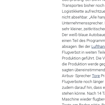
Transportes bisher noch 
Logistikkette aufrechtzue
nicht absehbar. „Alle han
Unternehmenssprecher.
sehr kleiner, zeitkritisc
Der weiß-blaue Autobaue
einen Teil des Programm
absagen. Bei der
Luftha
Flugverbot in weiten Tei
Produktion geführt. Die
die Produktion werde geg
sagten übereinstimmend
Airbus- Sprecher
Tore
Pr
Flugverbote noch länger 
zudem darauf hin, dass 
stehen könne. Nach 14 Ta
Maschine wieder flugbere