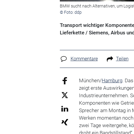
BMW sucht nach Alternativen, um Logist
© Foto: ddp
Transport wichtiger Komponenten
Lieferkette / Siemens, Airbus un
Kommentare
Teilen
München/
Hamburg
. Da
zeigt erste Auswirkungen
Industrieunternehmen. 
Komponenten wie Getrieb
Sprecher am Montag in M
Werken momentan noch re
zwei Tage weitergehe, kö
droht ein Bandstillstand“