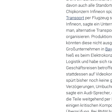
davon auch alle Standort
Chipkonzern Infineon spür
Transport
per Flugzeug se
Infineon, sagte ein Unt
man, alternative Transp
organisieren. Produktion
könnten diese nicht aus
Großunternehmen in
Bay
hieß es beim Elektrokonze
Logistik und habe sich ras
Geschäftsreisen betroff
stattdessen auf Videoko
spürt bisher noch keine
Verzögerungen, Umbuchun
sagte ein Audi-Sprecher, 
die Teile weitgehend per 
einigen kritischen Kompo
Überprüfung. Bei BMW hat