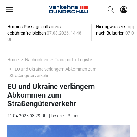
Hormus-Passage soll vorerst
Niedrigwasser stoppt
gebührenfrei bleiben
07.08.2026, 14:48
nach Bulgarien
07.08
Uhr
Home
Nachrichten
Transport + Logistik
EU und Ukraine verlängern Abkommen zum
Straßengüterverkehr
EU und Ukraine verlängern
Abkommen zum
Straßengüterverkehr
11.04.2025 08:29 Uhr | Lesezeit: 3 min