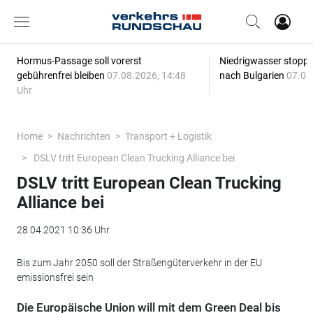
Hormus-Passage soll vorerst
Niedrigwasser stoppt
gebührenfrei bleiben
07.08.2026, 14:48
nach Bulgarien
07.08
Uhr
Home
Nachrichten
Transport + Logistik
DSLV tritt European Clean Trucking Alliance bei
DSLV tritt European Clean Trucking
Alliance bei
28.04.2021 10:36 Uhr
Bis zum Jahr 2050 soll der Straßengüterverkehr in der EU
emissionsfrei sein
Die Europäische Union will mit dem Green Deal bis