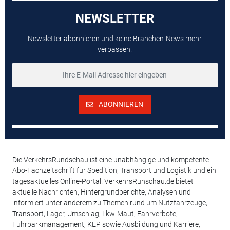
NEWSLETTER
Newsletter abonnieren und keine Branchen-News mehr
verpassen.
ABONNIEREN
Die VerkehrsRundschau ist eine unabhängige und kompetente
Abo-Fachzeitschrift für Spedition, Transport und Logistik und ein
tagesaktuelles Online-Portal. VerkehrsRunschau.de bietet
aktuelle Nachrichten, Hintergrundberichte, Analysen und
informiert unter anderem zu Themen rund um Nutzfahrzeuge,
Transport, Lager, Umschlag, Lkw-Maut, Fahrverbote,
Fuhrparkmanagement, KEP sowie Ausbildung und Karriere,