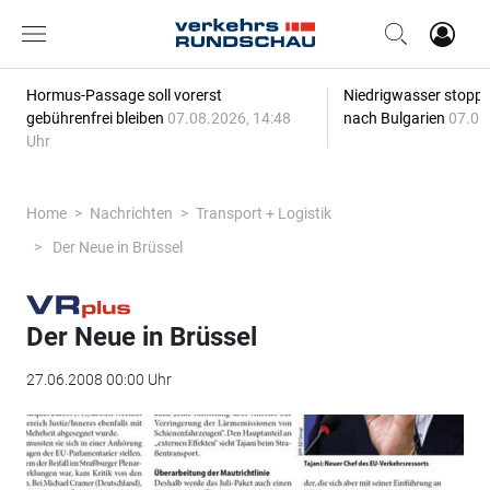
Hormus-Passage soll vorerst
Niedrigwasser stoppt
gebührenfrei bleiben
07.08.2026, 14:48
nach Bulgarien
07.08
Uhr
Home
Nachrichten
Transport + Logistik
Der Neue in Brüssel
Der Neue in Brüssel
27.06.2008 00:00 Uhr