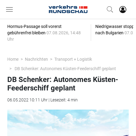
Hormus-Passage soll vorerst
Niedrigwasser stoppt
gebührenfrei bleiben
07.08.2026, 14:48
nach Bulgarien
07.08
Uhr
Home
Nachrichten
Transport + Logistik
DB Schenker: Autonomes Küsten-Feederschiff geplant
DB Schenker: Autonomes Küsten-
Feederschiff geplant
06.05.2022 10:11 Uhr | Lesezeit: 4 min