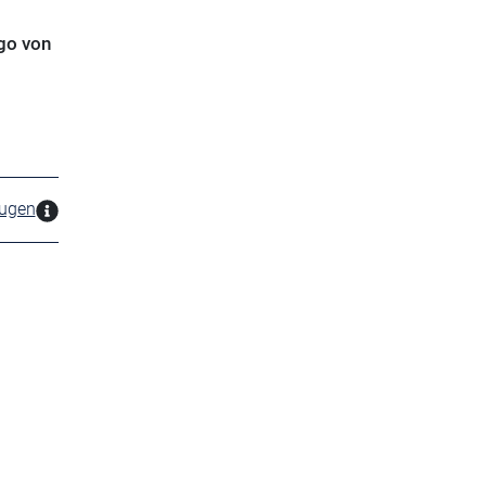
rgo von
zugen