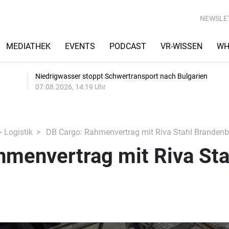
NEWSLE
MEDIATHEK
EVENTS
PODCAST
VR-WISSEN
WH
Niedrigwasser stoppt Schwertransport nach Bulgarien
07.08.2026, 14:19 Uhr
+ Logistik
DB Cargo: Rahmenvertrag mit Riva Stahl Brandenb
hmenvertrag mit Riva Sta