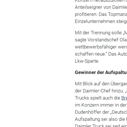
Anteilseigner von Daimle
profitieren. Das Topman
Einzelunternehmen steig
Mit der Trennung solle „
sagte Vorstandschef Ola 
wettbewerbsfähiger werd
schaffen neue.“ Das Aut
Lkw-Sparte.
Gewinner der Aufspaltu
Mit Blick auf den Überg
der Daimler-Chef hinzu: „
Trucks spielt auch die
Br
im Konzern immer in der
Dudenhöffer der „Deutsc
Aufspaltung sei also die
Daimler Truck sei seit e