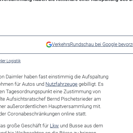
VerkehrsRundschau bei Google bevor
ler Logistik
 von Daimler haben fast einstimmig die Aufspaltung
nehmen für Autos und
Nutzfahrzeuge
gebilligt. Es
en Tagesordnungspunkt eine Zustimmung von
ilte Aufsichtsratschef Bernd Pischetsrieder am
 einer außerordentlichen Hauptversammlung mit.
der Coronabeschränkungen online statt.
das große Geschäft für
Lkw
und Busse aus dem
nd bis Weihnachten an die Börse zu bringen.