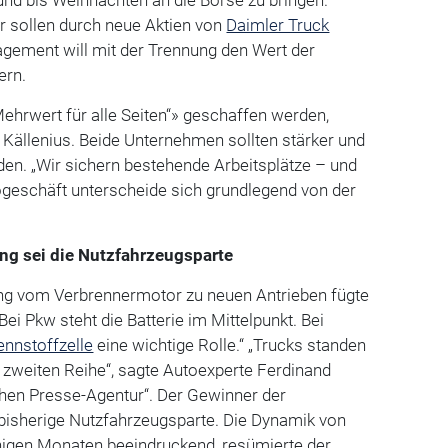
r sollen durch neue Aktien von
Daimler Truck
agement will mit der Trennung den Wert der
ern.
Mehrwert für alle Seiten“» geschaffen werden,
Källenius. Beide Unternehmen sollten stärker und
en. „Wir sichern bestehende Arbeitsplätze – und
ogeschäft unterscheide sich grundlegend von der
ng sei die Nutzfahrzeugsparte
ang vom Verbrennermotor zu neuen Antrieben fügte
Bei Pkw steht die Batterie im Mittelpunkt. Bei
ennstoffzelle
eine wichtige Rolle.“ „Trucks standen
 zweiten Reihe“, sagte Autoexperte Ferdinand
hen Presse-Agentur“. Der Gewinner der
 bisherige Nutzfahrzeugsparte. Die Dynamik von
inigen Monaten beeindruckend, resümierte der