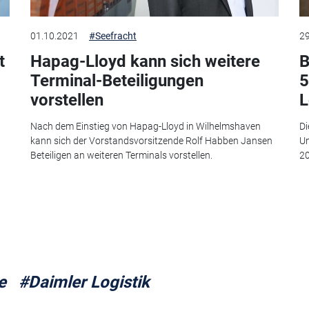
01.10.2021
#Seefracht
29
t
Hapag-Lloyd kann sich weitere
B
Terminal-Beteiligungen
5
vorstellen
L
Nach dem Einstieg von Hapag-Lloyd in Wilhelmshaven
Di
kann sich der Vorstandsvorsitzende Rolf Habben Jansen
Un
Beteiligen an weiteren Terminals vorstellen.
20
e
#Daimler Logistik