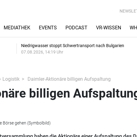
NEWSLE
MEDIATHEK
EVENTS
PODCAST
VR-WISSEN
WH
Niedrigwasser stoppt Schwertransport nach Bulgarien
07.08.2026, 14:19 Uhr
+ Logistik
Daimler-Aktionäre billigen Aufspaltung
näre billigen Aufspaltun
ie Börse gehen (Symbolbild)
ptversammlung haben die Aktionäre einer Aufspaltung des D