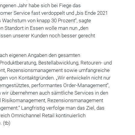
gangenen Jahr habe sich bei Fiege das
mer Service fast verdoppelt und „bis Ende 2021
es Wachstum von knapp 30 Prozent“, sagte
n Standort in Essen wolle man nun „den
issen unserer Kunden noch besser gerecht
nach eigenen Angaben den gesamten
Produktberatung, Bestellabwicklung, Retouren- und
t, Rezensionsmanagement sowie umfangreiche
en von Kontaktgründen. „Wir entwickeln nicht nur
temgestütztes, performantes Order-Management“,
n wir übernehmen auch sämtliche Services in den
und Risikomanagement, Rezensionsmanagement
ement.“ Langfristig verfolge man das Ziel, das
eich Omnichannel Retail kontinuierlich
 (tb)