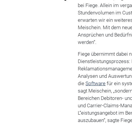
bei Fiege. Allein im ver
Stundenvolumen im Custo
erwarten wir ein weiter
Meischein. Mit dem neue
Ansprüchen und Bedürfn
werden“.
Fiege übernimmt dabei 
Dienstleistungsprozess: 
Reklamationsmanagemen
Analysen und Auswertung
die
Software
für ein sys
sagt Meischein, „sonder
Bereichen Debitoren- 
und Carrier-Claims-Manag
L“eistungsangebot im Ber
auszubauen“, sagte Fiege.