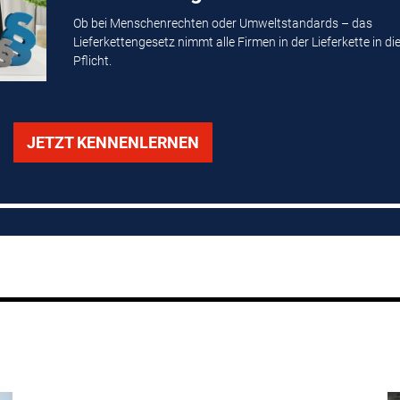
Ob bei Menschenrechten oder Umweltstandards – das
Lieferkettengesetz nimmt alle Firmen in der Lieferkette in di
Pflicht.
JETZT KENNENLERNEN