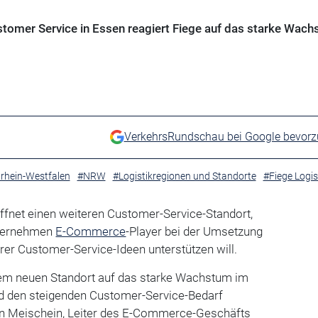
stomer Service in Essen reagiert Fiege auf das starke Wac
VerkehrsRundschau bei Google bevor
rhein-Westfalen
#NRW
#Logistikregionen und Standorte
#Fiege Logis
ffnet einen weiteren Customer-Service-Standort,
nternehmen
E-Commerce
-Player bei der Umsetzung
rer Customer-Service-Ideen unterstützen will.
rem neuen Standort auf das starke Wachstum im
 den steigenden Customer-Service-Bedarf
an Meischein, Leiter des E-Commerce-Geschäfts