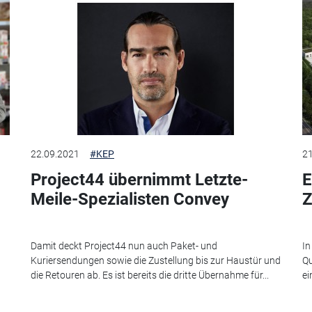
22.09.2021
#KEP
21
Project44 übernimmt Letzte-
E
Meile-Spezialisten Convey
Z
n
Damit deckt Project44 nun auch Paket- und
In
Kuriersendungen sowie die Zustellung bis zur Haustür und
Qu
die Retouren ab. Es ist bereits die dritte Übernahme für...
ei