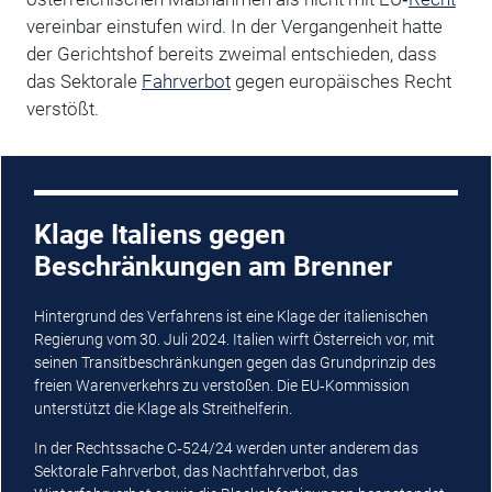
vereinbar einstufen wird. In der Vergangenheit hatte
der Gerichtshof bereits zweimal entschieden, dass
das Sektorale
Fahrverbot
gegen europäisches Recht
verstößt.
Klage Italiens gegen
Beschränkungen am Brenner
Hintergrund des Verfahrens ist eine Klage der italienischen
Regierung vom 30. Juli 2024. Italien wirft Österreich vor, mit
seinen Transitbeschränkungen gegen das Grundprinzip des
freien Warenverkehrs zu verstoßen. Die EU‑Kommission
unterstützt die Klage als Streithelferin.
In der Rechtssache C‑524/24 werden unter anderem das
Sektorale Fahrverbot, das Nachtfahrverbot, das