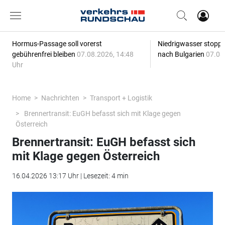
Hormus-Passage soll vorerst
Niedrigwasser stoppt
gebührenfrei bleiben
07.08.2026, 14:48
nach Bulgarien
07.08
Uhr
Home
Nachrichten
Transport + Logistik
Brennertransit: EuGH befasst sich mit Klage gegen
Österreich
Brennertransit: EuGH befasst sich
mit Klage gegen Österreich
16.04.2026 13:17 Uhr | Lesezeit: 4 min