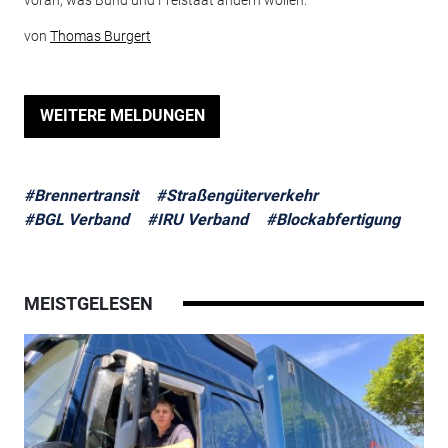
voran, was Bund und Freistaat ändern wollen.
von
Thomas Burgert
WEITERE MELDUNGEN
#Brennertransit
#Straßengüterverkehr
#BGL Verband
#IRU Verband
#Blockabfertigung
MEISTGELESEN