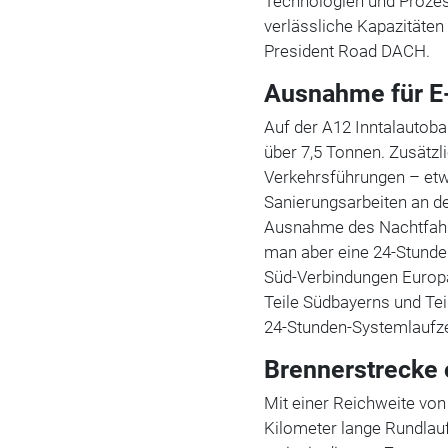
Technologien und Prozess
verlässliche Kapazitäten
President Road DACH.
Ausnahme für E
Auf der A12 Inntalautobah
über 7,5 Tonnen. Zusätz
Verkehrsführungen – et
Sanierungsarbeiten an d
Ausnahme des Nachtfahrv
man aber eine 24-Stunden
Süd-Verbindungen Europa
Teile Südbayerns und Teil
24-Stunden-Systemlaufze
Brennerstrecke
Mit einer Reichweite von
Kilometer lange Rundlau