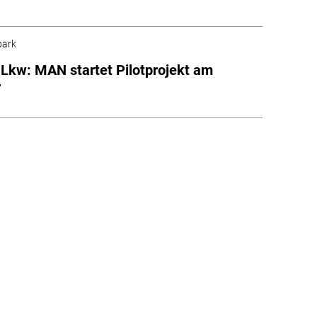
park
-Lkw: MAN startet Pilotprojekt am
r