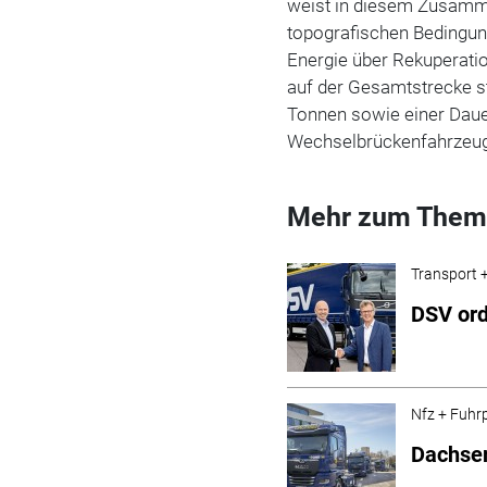
weist in diesem Zusamme
topografischen Bedingun
Energie über Rekuperati
auf der Gesamtstrecke st
Tonnen sowie einer Daue
Wechselbrückenfahrzeug 
Mehr zum Them
Transport +
DSV ord
Nfz + Fuhr
Dachse