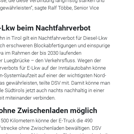
e, die diese Verbindung langfristig stärken und
 gewährleisten“, sagte Ralf Többe, Senior Vice
-Lkw beim Nachtfahrverbot
n in Tirol gilt ein Nachtfahrverbot für Diesel-Lkw
lich erschweren Blockabfertigungen und einspurige
wa im Rahmen der bis 2030 laufenden
er Luegbrücke – den Verkehrsfluss. Wegen der
erbots für E-Lkw auf der Inntalautobahn könne
-Systemlaufzeit auf einer der wichtigsten Nord-
s gewährleisten, teilte DSV mit. Damit könne man
e Südtirols jetzt auch nachts nachhaltig in einer
it miteinander verbinden.
 ohne Zwischenladen möglich
 500 Kilometern könne der E-Truck die 490
fstrecke ohne Zwischenladen bewältigen. DSV