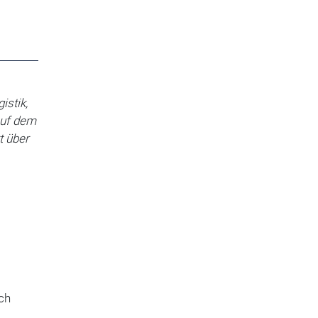
istik,
auf dem
t über
ch