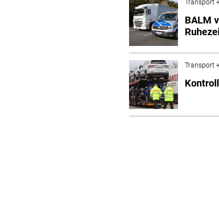
Transport +
BALM ve
Ruhezei
Transport +
Kontrol