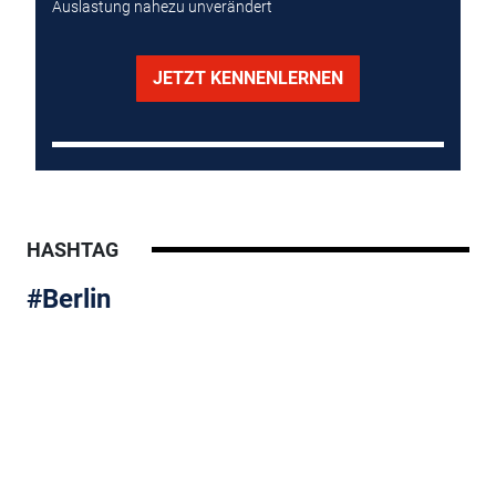
Auslastung nahezu unverändert
JETZT KENNENLERNEN
HASHTAG
#Berlin