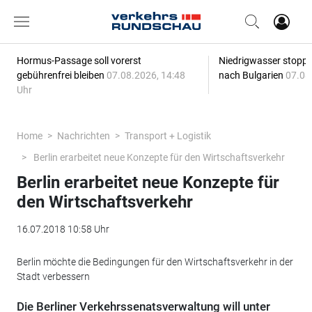
Hormus-Passage soll vorerst
Niedrigwasser stoppt
gebührenfrei bleiben
07.08.2026, 14:48
nach Bulgarien
07.08
Uhr
Home
Nachrichten
Transport + Logistik
Berlin erarbeitet neue Konzepte für den Wirtschaftsverkehr
Berlin erarbeitet neue Konzepte für
den Wirtschaftsverkehr
16.07.2018 10:58 Uhr
Berlin möchte die Bedingungen für den Wirtschaftsverkehr in der
Stadt verbessern
Die Berliner Verkehrssenatsverwaltung will unter