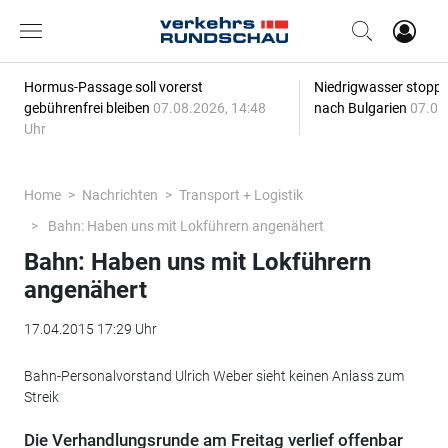
Hormus-Passage soll vorerst
Niedrigwasser stoppt
gebührenfrei bleiben
07.08.2026, 14:48
nach Bulgarien
07.08
Uhr
Home
Nachrichten
Transport + Logistik
Bahn: Haben uns mit Lokführern angenähert
Bahn: Haben uns mit Lokführern
angenähert
17.04.2015 17:29 Uhr
Bahn-Personalvorstand Ulrich Weber sieht keinen Anlass zum
Streik
Die Verhandlungsrunde am Freitag verlief offenbar