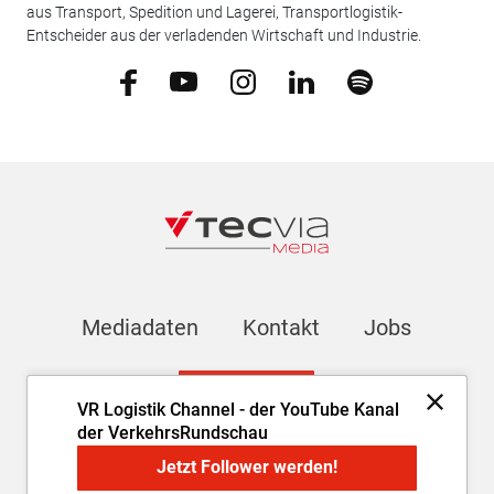
aus Transport, Spedition und Lagerei, Transportlogistik-
Entscheider aus der verladenden Wirtschaft und Industrie.
Mediadaten
Kontakt
Jobs
Newsletter
VR Logistik Channel - der YouTube Kanal
der VerkehrsRundschau
Impressum
AGB
Datenschutz
Cookie-Einstellungen
Jetzt Follower werden!