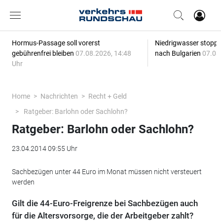
Hormus-Passage soll vorerst
Niedrigwasser stoppt
gebührenfrei bleiben
07.08.2026, 14:48
nach Bulgarien
07.08
Uhr
Home
Nachrichten
Recht + Geld
Ratgeber: Barlohn oder Sachlohn?
Ratgeber: Barlohn oder Sachlohn?
23.04.2014 09:55 Uhr
Sachbezügen unter 44 Euro im Monat müssen nicht versteuert
werden
Gilt die 44-Euro-Freigrenze bei Sachbezügen auch
für die Altersvorsorge, die der Arbeitgeber zahlt?