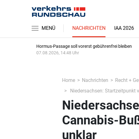
MENÜ
NACHRICHTEN
IAA 2026
Hormus-Passage soll vorerst gebührenfrei bleiben
07.08.2026, 14:48 Uhr
Home
Nachrichten
Recht + Ge
Niedersachsen: Startzeitpunkt 
Niedersachsen
Cannabis-Buß
unklar