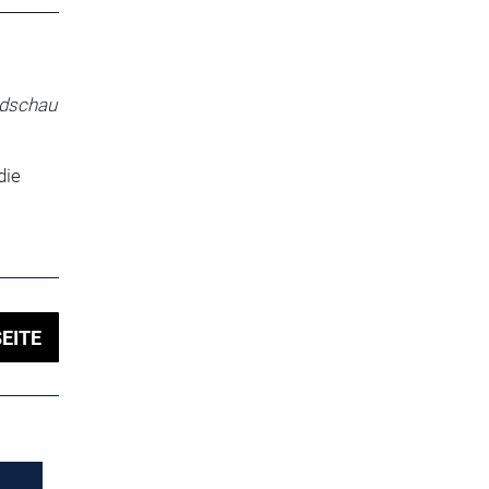
ndschau
die
EITE