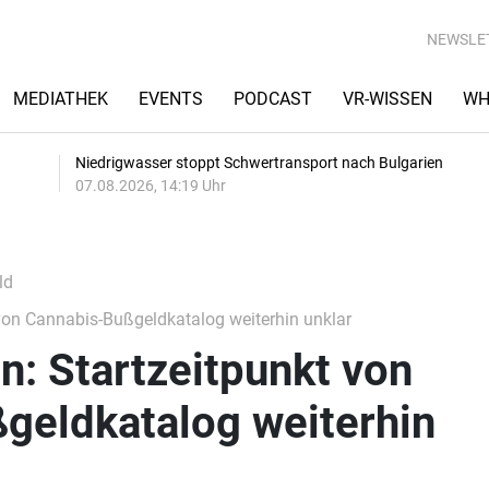
NEWSLE
MEDIATHEK
EVENTS
PODCAST
VR-WISSEN
WH
Niedrigwasser stoppt Schwertransport nach Bulgarien
07.08.2026, 14:19 Uhr
ld
von Cannabis-Bußgeldkatalog weiterhin unklar
: Startzeitpunkt von
geldkatalog weiterhin