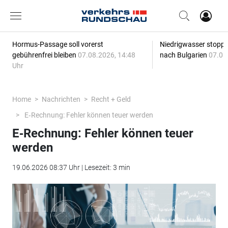
Hormus-Passage soll vorerst
Niedrigwasser stoppt
gebührenfrei bleiben
07.08.2026, 14:48
nach Bulgarien
07.08
Uhr
Home
Nachrichten
Recht + Geld
E‑Rechnung: Fehler können teuer werden
E‑Rechnung: Fehler können teuer
werden
19.06.2026 08:37 Uhr | Lesezeit: 3 min