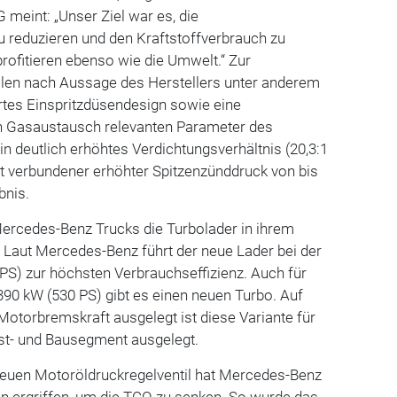
 meint: „Unser Ziel war es, die
 reduzieren und den Kraftstoffverbrauch zu
rofitieren ebenso wie die Umwelt.“ Zur
ollen nach Aussage des Herstellers unter anderem
rtes Einspritzdüsendesign sowie eine
n Gasaustausch relevanten Parameter des
in deutlich erhöhtes Verdichtungsverhältnis (20,3:1
mit verbundener erhöhter Spitzenzünddruck von bis
bnis.
Mercedes-Benz Trucks die Turbolader in ihrem
 Laut Mercedes-Benz führt der neue Lader bei der
PS) zur höchsten Verbrauchseffizienz. Auch für
 390 kW (530 PS) gibt es einen neuen Turbo. Auf
otorbremskraft ausgelegt ist diese Variante für
st- und Bausegment ausgelegt.
euen Motoröldruckregelventil hat Mercedes-Benz
 ergriffen, um die TCO zu senken. So wurde das