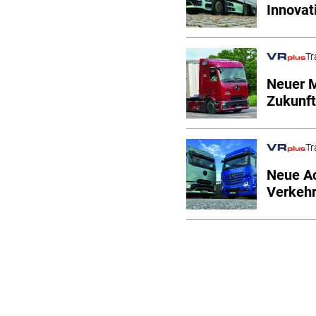
Innovat
Tr
Neuer M
Zukunfts
Tr
Neue Ac
Verkeh