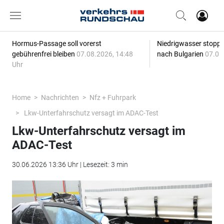
Hormus-Passage soll vorerst
Niedrigwasser stoppt
gebührenfrei bleiben
07.08.2026, 14:48
nach Bulgarien
07.08
Uhr
Home
Nachrichten
Nfz + Fuhrpark
Lkw-Unterfahrschutz versagt im ADAC-Test
Lkw-Unterfahrschutz versagt im
ADAC-Test
30.06.2026 13:36 Uhr | Lesezeit: 3 min