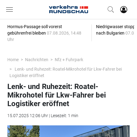
Hormus-Passage soll vorerst
Niedrigwasser stoppt
gebührenfrei bleiben
07.08.2026, 14:48
nach Bulgarien
07.08
Uhr
Home
Nachrichten
Nfz + Fuhrpark
Lenk- und Ruhezeit: Roatel-Mikrohotel für Lkw-Fahrer bei
Logistiker eröffnet
Lenk- und Ruhezeit: Roatel-
Mikrohotel für Lkw-Fahrer bei
Logistiker eröffnet
15.07.2025 12:06 Uhr | Lesezeit: 1 min