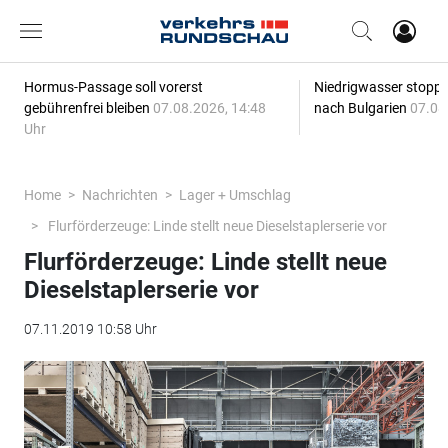
Hormus-Passage soll vorerst
Niedrigwasser stoppt
gebührenfrei bleiben
07.08.2026, 14:48
nach Bulgarien
07.08
Uhr
Home
Nachrichten
Lager + Umschlag
Flurförderzeuge: Linde stellt neue Dieselstaplerserie vor
Flurförderzeuge: Linde stellt neue
Dieselstaplerserie vor
07.11.2019 10:58 Uhr