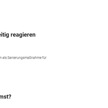
itig reagieren
zen als Sanierungsmaßnahme für
mst?