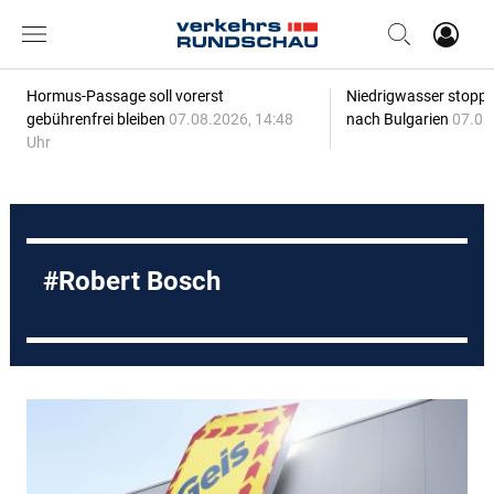
Hormus-Passage soll vorerst
Niedrigwasser stoppt
gebührenfrei bleiben
07.08.2026, 14:48
nach Bulgarien
07.08
Uhr
Robert Bosch