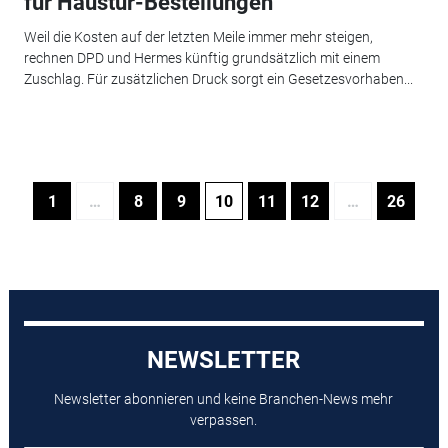
für Haustür-Bestellungen
Weil die Kosten auf der letzten Meile immer mehr steigen,
rechnen DPD und Hermes künftig grundsätzlich mit einem
Zuschlag. Für zusätzlichen Druck sorgt ein Gesetzesvorhaben...
1
…
8
9
10
11
12
…
26
NEWSLETTER
Newsletter abonnieren und keine Branchen-News mehr
verpassen.