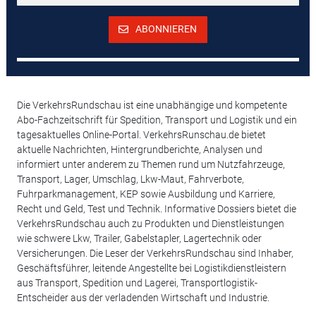
ABONNIEREN
Die VerkehrsRundschau ist eine unabhängige und kompetente
Abo-Fachzeitschrift für Spedition, Transport und Logistik und ein
tagesaktuelles Online-Portal. VerkehrsRunschau.de bietet
aktuelle Nachrichten, Hintergrundberichte, Analysen und
informiert unter anderem zu Themen rund um Nutzfahrzeuge,
Transport, Lager, Umschlag, Lkw-Maut, Fahrverbote,
Fuhrparkmanagement, KEP sowie Ausbildung und Karriere,
Recht und Geld, Test und Technik. Informative Dossiers bietet die
VerkehrsRundschau auch zu Produkten und Dienstleistungen
wie schwere Lkw, Trailer, Gabelstapler, Lagertechnik oder
Versicherungen. Die Leser der VerkehrsRundschau sind Inhaber,
Geschäftsführer, leitende Angestellte bei Logistikdienstleistern
aus Transport, Spedition und Lagerei, Transportlogistik-
Entscheider aus der verladenden Wirtschaft und Industrie.