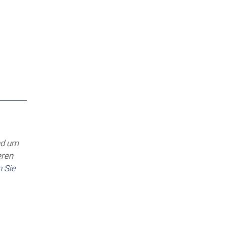
nd um
eren
 Sie