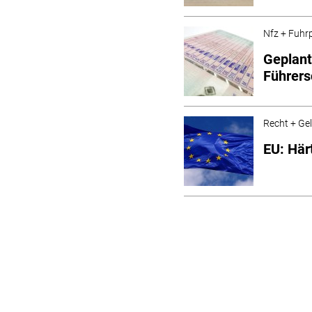
Nfz + Fuhr
Geplant
Führers
Recht + Ge
EU: Här