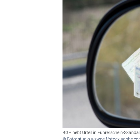
BGH hebt Urteil in Führerschein-Skandal
© Foto: studio v-zwoelf/stock.adobe.co