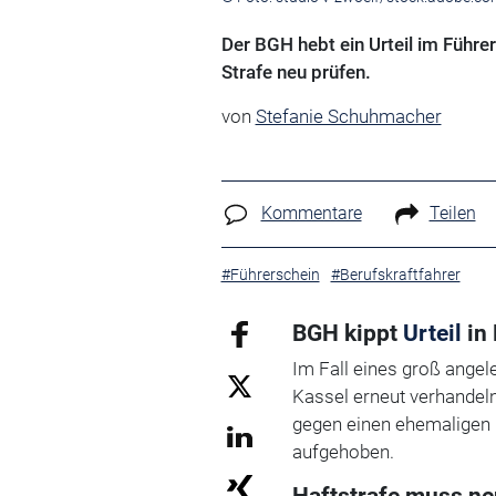
Der BGH hebt ein Urteil im Führe
Strafe neu prüfen.
von
Stefanie Schuhmacher
Kommentare
Teilen
#Führerschein
#Berufskraftfahrer
BGH kippt
Urteil
in 
Im Fall eines groß ange
Kassel erneut verhandeln
gegen einen ehemaligen M
aufgehoben.
Haftstrafe muss ne