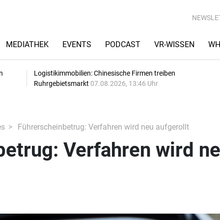
NEWSLE
MEDIATHEK
EVENTS
PODCAST
VR-WISSEN
WH
n
Logistikimmobilien: Chinesische Firmen treiben
Ruhrgebietsmarkt
07.08.2026, 13:46 Uhr
es
Führerscheinbetrug: Verfahren wird neu aufgerollt
etrug: Verfahren wird n