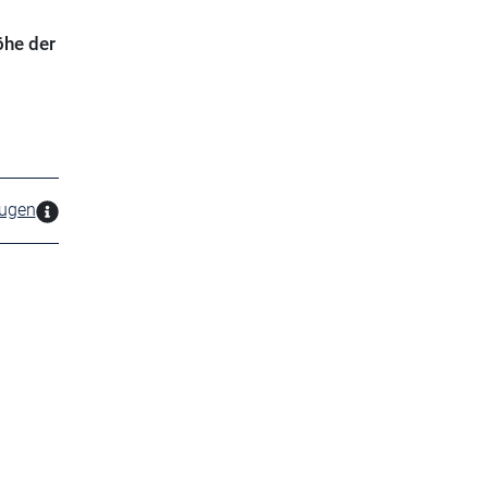
öhe der
zugen