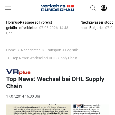
Hormus-Passage soll vorerst
Niedrigwasser stoppt
gebührenfrei bleiben
07.08.2026, 14:48
nach Bulgarien
07.08
Uhr
Home
Nachrichten
Transport + Logistik
Top News: Wechsel bei DHL Supply Chain
Top News: Wechsel bei DHL Supply
Chain
17.07.2014 16:30 Uhr