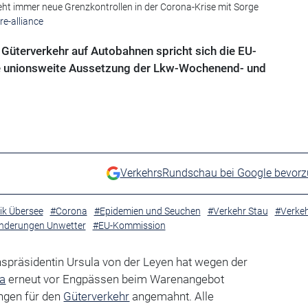
ht immer neue Grenzkontrollen in der Corona-Krise mit Sorge
e-alliance
Güterverkehr auf Autobahnen spricht sich die EU-
ne unionsweite Aussetzung der Lkw-Wochenend- und
VerkehrsRundschau bei Google bevor
ik Übersee
#Corona
#Epidemien und Seuchen
#Verkehr Stau
#Verke
nderungen Unwetter
#EU-Kommission
präsidentin Ursula von der Leyen hat wegen der
a
erneut vor Engpässen beim Warenangebot
ngen für den
Güterverkehr
angemahnt. Alle