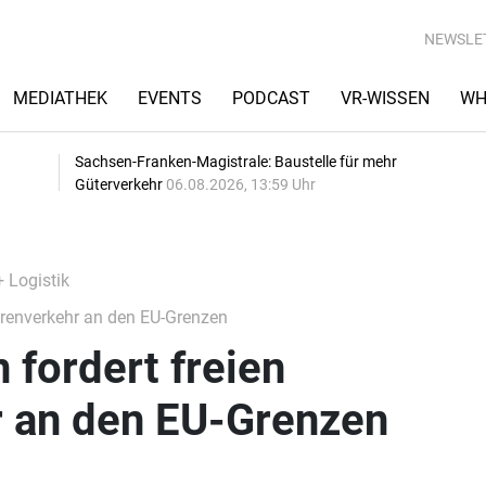
NEWSLE
MEDIATHEK
EVENTS
PODCAST
VR-WISSEN
WH
Sachsen-Franken-Magistrale: Baustelle für mehr
Güterverkehr
06.08.2026, 13:59 Uhr
+ Logistik
arenverkehr an den EU-Grenzen
 fordert freien
 an den EU-Grenzen