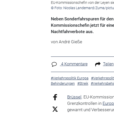
EU-Kommissionschefin von der Leyen sie
© Foto: Nicolas Landemard/Zuma/pictur
Neben Sonderfahrspuren für den 
Kommissionschefin jetzt für ei
Nachtfahrverbote aus.
von André Gieße
4 Kommentare
Teilen
#Verkehrspolitik Europa
#Verkehrspolit
Behinderungen
#Streik
#Verkehrsbehi
Brüssel
. EU-Kommissions
Grenzkontrollen in
Europ
gewarnt und Verbesseru