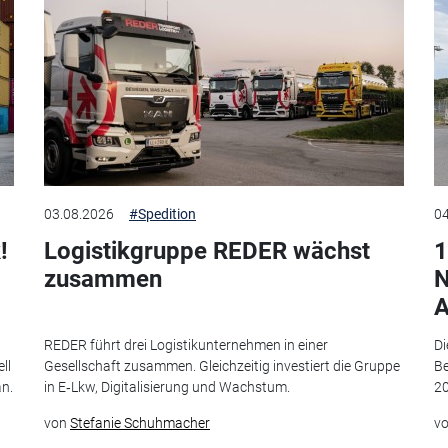
03.08.2026
#Spedition
04
!
Logistikgruppe REDER wächst
1
zusammen
N
A
t
REDER führt drei Logistikunternehmen in einer
Di
ll
Gesellschaft zusammen. Gleichzeitig investiert die Gruppe
Be
an.
in E‑Lkw, Digitalisierung und Wachstum.
20
von
Stefanie Schuhmacher
v