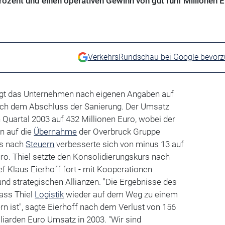
zent und einen operativen Gewinn von gut fünf Millionen E
VerkehrsRundschau bei Google bevor
egt das Unternehmen nach eigenen Angaben auf
ach dem Abschluss der Sanierung. Der Umsatz
Quartal 2003 auf 432 Millionen Euro, wobei der
n auf die
Übernahme
der Overbruck Gruppe
is nach
Steuern
verbesserte sich von minus 13 auf
ro. Thiel setzte den Konsolidierungskurs nach
 Klaus Eierhoff fort - mit Kooperationen
nd strategischen Allianzen. "Die Ergebnisse des
dass Thiel
Logistik
wieder auf dem Weg zu einem
rn ist", sagte Eierhoff nach dem Verlust von 156
lliarden Euro Umsatz in 2003. "Wir sind