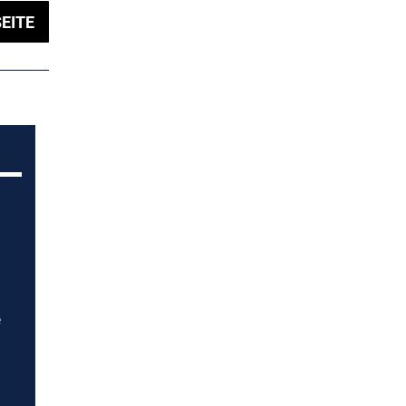
EITE
e