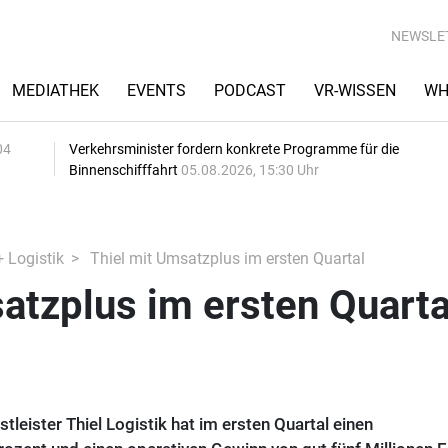
NEWSLE
MEDIATHEK
EVENTS
PODCAST
VR-WISSEN
WH
04
Verkehrsminister fordern konkrete Programme für die
Binnenschifffahrt
05.08.2026, 15:30 Uhr
+ Logistik
Thiel mit Umsatzplus im ersten Quartal
atzplus im ersten Quarta
leister Thiel Logistik hat im ersten Quartal einen