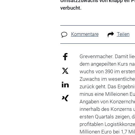
Umsatzzuwachs von knapp elf Pro
verbucht.
Kommentare
Teilen
Grevenmacher. Damit li
dem angepeilten Kurs n
wuchs von 390 im ersten 
Zuwachs im wesentliche
zurück geht. Das Ergebn
minus eine Milleionen Eu
Angaben von Konzernchef
innerhalb des Konzerns u
ersten Quartals zeigen, 
profitablen Logistikkonze
Millionen Euro bei 1,7 Mi