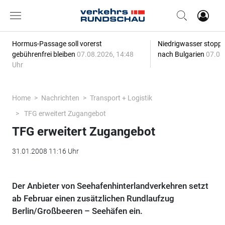
Hormus-Passage soll vorerst
Niedrigwasser stoppt
gebührenfrei bleiben
07.08.2026, 14:48
nach Bulgarien
07.08
Uhr
Home
Nachrichten
Transport + Logistik
TFG erweitert Zugangebot
TFG erweitert Zugangebot
31.01.2008 11:16 Uhr
Der Anbieter von Seehafenhinterlandverkehren setzt
ab Februar einen zusätzlichen Rundlaufzug
Berlin/Großbeeren – Seehäfen ein.