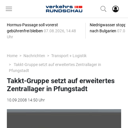
Hormus-Passage soll vorerst
Niedrigwasser stoppt
gebührenfrei bleiben
07.08.2026, 14:48
nach Bulgarien
07.08
Uhr
Home
Nachrichten
Transport + Logistik
Takkt-Gruppe setzt auf erweitertes Zentrallager in
Pfungstadt
Takkt-Gruppe setzt auf erweitertes
Zentrallager in Pfungstadt
10.09.2008 14:50 Uhr