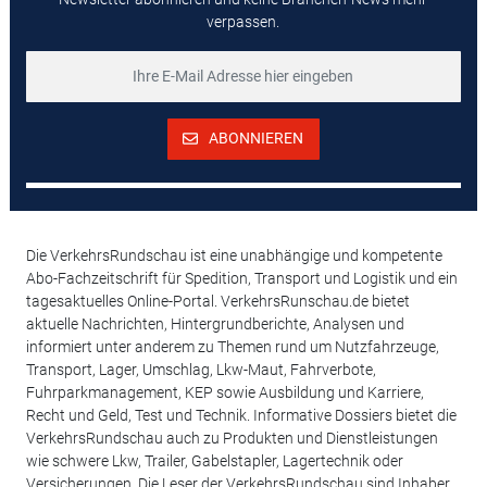
verpassen.
ABONNIEREN
Die VerkehrsRundschau ist eine unabhängige und kompetente
Abo-Fachzeitschrift für Spedition, Transport und Logistik und ein
tagesaktuelles Online-Portal. VerkehrsRunschau.de bietet
aktuelle Nachrichten, Hintergrundberichte, Analysen und
informiert unter anderem zu Themen rund um Nutzfahrzeuge,
Transport, Lager, Umschlag, Lkw-Maut, Fahrverbote,
Fuhrparkmanagement, KEP sowie Ausbildung und Karriere,
Recht und Geld, Test und Technik. Informative Dossiers bietet die
VerkehrsRundschau auch zu Produkten und Dienstleistungen
wie schwere Lkw, Trailer, Gabelstapler, Lagertechnik oder
Versicherungen. Die Leser der VerkehrsRundschau sind Inhaber,