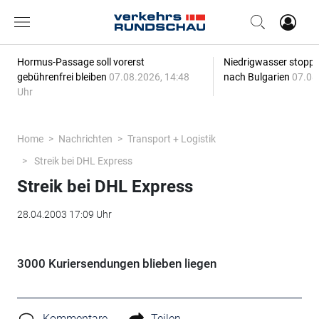
Hormus-Passage soll vorerst
Niedrigwasser stoppt
gebührenfrei bleiben
07.08.2026, 14:48
nach Bulgarien
07.08
Uhr
Home
Nachrichten
Transport + Logistik
Streik bei DHL Express
Streik bei DHL Express
28.04.2003 17:09 Uhr
3000 Kuriersendungen blieben liegen
Kommentare
Teilen