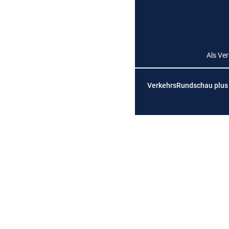
Als Ve
VerkehrsRundschau plus is