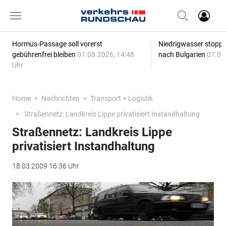
Hormus-Passage soll vorerst
Niedrigwasser stoppt
gebührenfrei bleiben
07.08.2026, 14:48
nach Bulgarien
07.08
Uhr
Home
Nachrichten
Transport + Logistik
Straßennetz: Landkreis Lippe privatisiert Instandhaltung
Straßennetz: Landkreis Lippe
privatisiert Instandhaltung
18.03.2009 16:36 Uhr