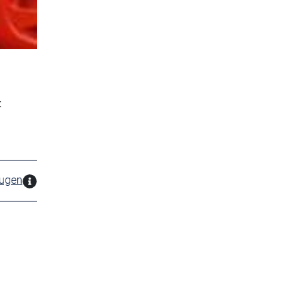
t
zugen